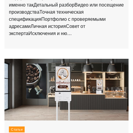
именно такДетальный разборВидео или посещение
производстваТочная техническая
спецификацияПортфолио с проверяемыми
адресамиЛичная историяСовет от
экспертаИсключения и ню…
Статьи