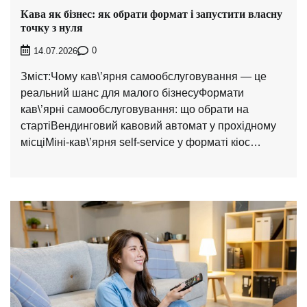
Кава як бізнес: як обрати формат і запустити власну
точку з нуля
0
14.07.2026
Зміст:Чому кав\’ярня самообслуговування — це
реальний шанс для малого бізнесуФормати
кав\’ярні самообслуговування: що обрати на
стартіВендинговий кавовий автомат у прохідному
місціМіні-кав\’ярня self-service у форматі кіос…