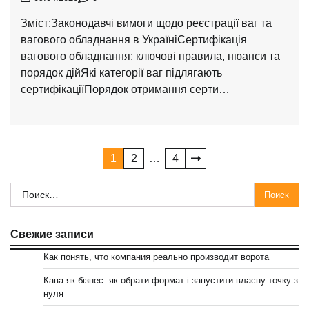
Зміст:Законодавчі вимоги щодо реєстрації ваг та
вагового обладнання в УкраїніСертифікація
вагового обладнання: ключові правила, нюанси та
порядок дійЯкі категорії ваг підлягають
сертифікаціїПорядок отримання серти…
Навигация
1
2
…
4
по
Найти:
записям
Свежие записи
Как понять, что компания реально производит ворота
Кава як бізнес: як обрати формат і запустити власну точку з
нуля