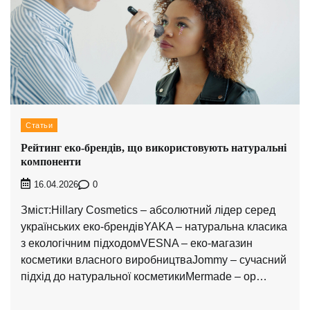
Статьи
Рейтинг еко-брендів, що використовують натуральні
компоненти
0
16.04.2026
Зміст:Hillary Cosmetics – абсолютний лідер серед
українських еко-брендівYAKA – натуральна класика
з екологічним підходомVESNA – еко-магазин
косметики власного виробництваJommy – сучасний
підхід до натуральної косметикиMermade – ор…