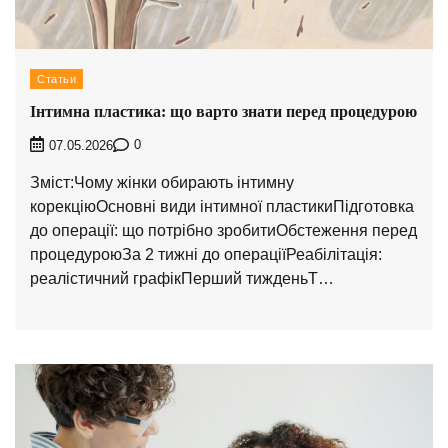
Статьи
Інтимна пластика: що варто знати перед процедурою
0
07.05.2026
Зміст:Чому жінки обирають інтимну
корекціюОсновні види інтимної пластикиПідготовка
до операції: що потрібно зробитиОбстеження перед
процедуроюЗа 2 тижні до операціїРеабілітація:
реалістичний графікПерший тижденьТ…