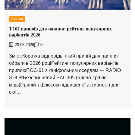
Статьи
ТОП припоїв для паяння: рейтинг популярних
варіантів 2026
0
20.06.2026
Зміст:Коротка відповідь: який припій для паяння
обрати в 2026 роціРейтинг популярних варіантів
припоюПОС-61 з каніфольним осердям — RADIO
SHOPБезсвинцевий SAC305 (олово-срібло-
мідь)Припій з флюсом підвищеної активності для
скл…