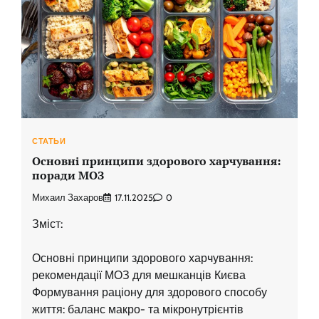
СТАТЬИ
Основні принципи здорового харчування:
поради МОЗ
Михаил Захаров
17.11.2025
0
Зміст:
Основні принципи здорового харчування:
рекомендації МОЗ для мешканців Києва
Формування раціону для здорового способу
життя: баланс макро- та мікронутрієнтів