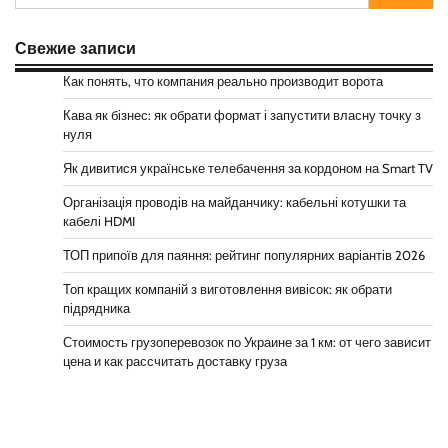
Свежие записи
Как понять, что компания реально производит ворота
Кава як бізнес: як обрати формат і запустити власну точку з
нуля
Як дивитися українське телебачення за кордоном на Smart TV
Організація проводів на майданчику: кабельні котушки та
кабелі HDMI
ТОП припоїв для паяння: рейтинг популярних варіантів 2026
Топ кращих компаній з виготовлення вивісок: як обрати
підрядника
Стоимость грузоперевозок по Украине за 1 км: от чего зависит
цена и как рассчитать доставку груза