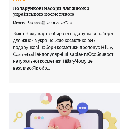
Подарункові набори для жінок з
українською косметикою
Михаил Захаров
26.01.2026
0
Зміст:Чому варто обирати подарункові набори
для жінок з українською косметикоюЯкі
подарункові набори косметики пропонує Hillary
CosmeticsНайпопулярніші варіантиОсобливості
натуральної косметики HillaryЧому це
важливо:Як обр…